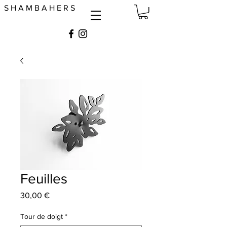
S H A M B A H E R S
Feuilles
Prix
30,00 €
Tour de doigt
*