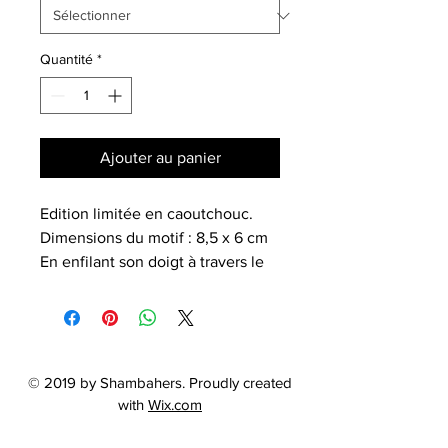
Quantité
*
Ajouter au panier
Edition limitée en caoutchouc.
Dimensions du motif : 8,5 x 6 cm
En enfilant son doigt à travers le
double anneau on porte sur la
main un bouquet de feuilles
rondes à moitié ajourées. Une
ample pièce graphique, souple et
légère.
© 2019 by Shambahers. Proudly created
with
Wix.com
Besoin d'aide pour la taille?
utilisez le formulaire de contact.