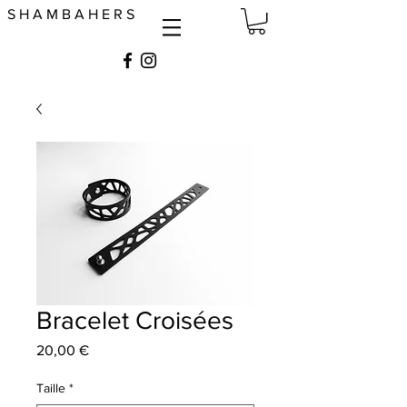
S H A M B A H E R S
Bracelet Croisées
Prix
20,00 €
Taille
*