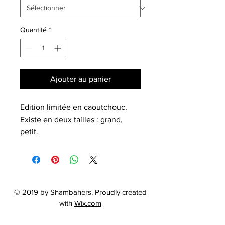
Quantité
*
Ajouter au panier
Edition limitée en caoutchouc.
Existe en deux tailles : grand,
petit.
Dimensions à plat : 22,1 x 2,5 x
0,15 cm et 19,2 x 2,15 x 0,15 cm
Tour de bras : 19,5 cm et 17 cm
Possibilité d'ajuster la taille a votre
tour de bras sur commande.
© 2019 by Shambahers. Proudly created
with
Wix.com