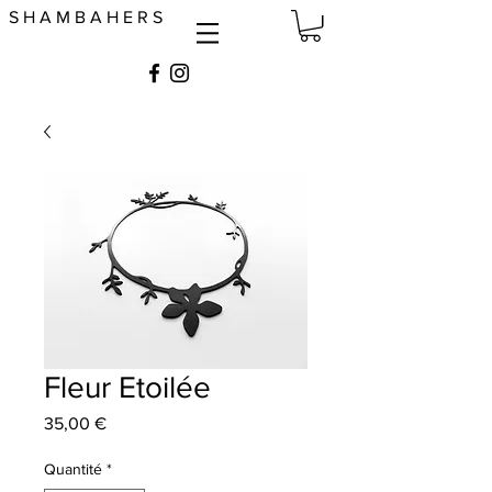
S H A M B A H E R S
Fleur Etoilée
Prix
35,00 €
Quantité
*