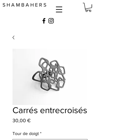
S H A M B A H E R S
Carrés entrecroisés
Prix
30,00 €
Tour de doigt
*