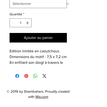
Quantité
*
Ajouter au panier
Edition limitée en caoutchouc.
Dimensions du motif : 7,5 x 7,2 cm
En enfilant son doigt à travers le
double anneau on porte sur la
main une ample pièce ajourée,
graphique, souple et légère.
Besoin d'aide pour la taille?
utilisez le formulaire de contact.
© 2019 by Shambahers. Proudly created
with
Wix.com